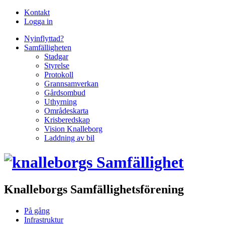
Kontakt
Logga in
Nyinflyttad?
Samfälligheten
Stadgar
Styrelse
Protokoll
Grannsamverkan
Gårdsombud
Uthyrning
Områdeskarta
Krisberedskap
Vision Knalleborg
Laddning av bil
Knalleborgs Samfällighetsförening
På gång
Infrastruktur