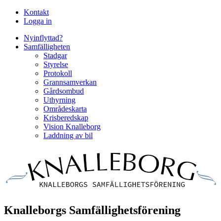
Kontakt
Logga in
Nyinflyttad?
Samfälligheten
Stadgar
Styrelse
Protokoll
Grannsamverkan
Gårdsombud
Uthyrning
Områdeskarta
Krisberedskap
Vision Knalleborg
Laddning av bil
Knalleborgs Samfällighetsförening