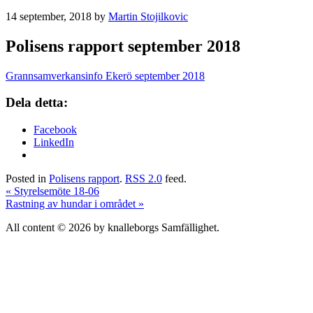
14 september, 2018
by
Martin Stojilkovic
Polisens rapport september 2018
Grannsamverkansinfo Ekerö september 2018
Dela detta:
Facebook
LinkedIn
Posted in
Polisens rapport
.
RSS 2.0
feed.
«
Styrelsemöte 18-06
Rastning av hundar i området
»
All content © 2026 by knalleborgs Samfällighet.