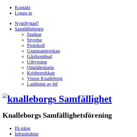
Kontakt
Logga in
Nyinflyttad?
Samfälligheten
Stadgar
Styrelse
Protokoll
Grannsamverkan
Gårdsombud
Uthyrning
Områdeskarta
Krisberedskap
Vision Knalleborg
Laddning av bil
Knalleborgs Samfällighetsförening
På gång
Infrastruktur