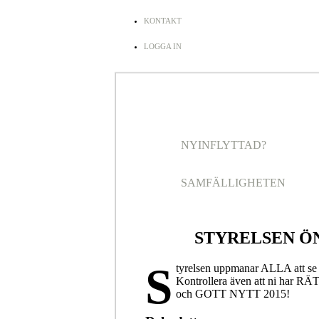
KONTAKT
LOGGA IN
NYINFLYTTAD?
SAMFÄLLIGHETEN
STYRELSEN Ö
S
tyrelsen uppmanar ALLA att se ti
Kontrollera även att ni har RÄTT
och GOTT NYTT 2015!