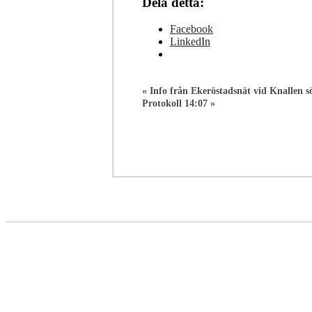
Dela detta:
Facebook
LinkedIn
«
Info från Ekeröstadsnät vid Knallen s
Protokoll 14:07
»