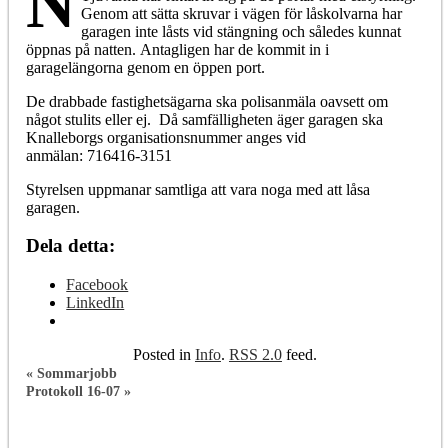
N
Genom att sätta skruvar i vägen för låskolvarna har
garagen inte låsts vid stängning och således kunnat
öppnas på natten. Antagligen har de kommit in i
garagelängorna genom en öppen port.
De drabbade fastighetsägarna ska polisanmäla oavsett om
något stulits eller ej. Då samfälligheten äger garagen ska
Knalleborgs organisationsnummer anges vid
anmälan: 716416-3151
Styrelsen uppmanar samtliga att vara noga med att låsa
garagen.
Dela detta:
Facebook
LinkedIn
Posted in
Info
.
RSS 2.0
feed.
«
Sommarjobb
Protokoll 16-07
»