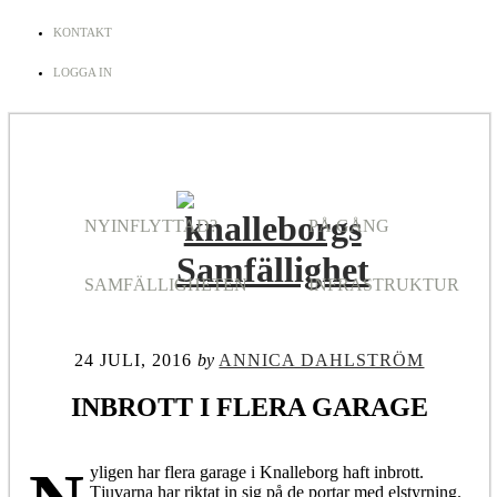
KONTAKT
LOGGA IN
NYINFLYTTAD?
PÅ GÅNG
SAMFÄLLIGHETEN
INFRASTRUKTUR
24 JULI, 2016
by
ANNICA DAHLSTRÖM
INBROTT I FLERA GARAGE
yligen har flera garage i Knalleborg haft inbrott.
Tjuvarna har riktat in sig på de portar med elstyrning.