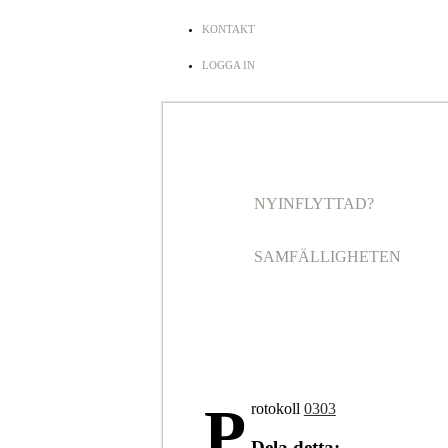
KONTAKT
LOGGA IN
NYINFLYTTAD?
SAMFÄLLIGHETEN
P
rotokoll
0303
Dela detta: