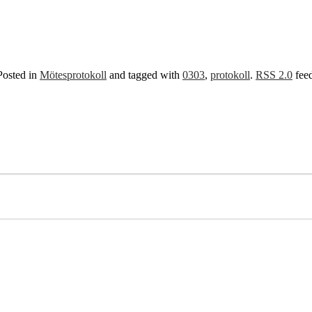
Posted in
Mötesprotokoll
and tagged with
0303
,
protokoll
.
RSS 2.0
feed