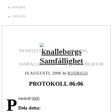
KONTAKT
LOGGA IN
NYINFLYTTAD?
PÅ GÅNG
SAMFÄLLIGHETEN
INFRASTRUKTUR
16 AUGUSTI, 2006
by
RODRIGO
PROTOKOLL 06:06
P
rotokoll
0606
Dela detta: