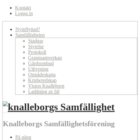
Kontakt
Logga in
Nyinflyttad?
Samfälligheten
Stadgar
Styrelse
Protokoll
Grannsamverkan
Gårdsombud
Uthyrning
Områdeskarta
Krisberedskap
Vision Knalleborg
Laddning av bil
Knalleborgs Samfällighetsförening
På gång