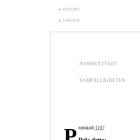
KONTAKT
LOGGA IN
NYINFLYTTAD?
SAMFÄLLIGHETEN
P
rotokoll
1107
Dela detta: