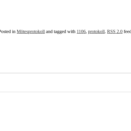
Posted in
Mötesprotokoll
and tagged with
1106
,
protokoll
.
RSS 2.0
feed