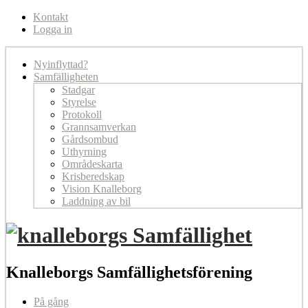
Kontakt
Logga in
Nyinflyttad?
Samfälligheten
Stadgar
Styrelse
Protokoll
Grannsamverkan
Gårdsombud
Uthyrning
Områdeskarta
Krisberedskap
Vision Knalleborg
Laddning av bil
Knalleborgs Samfällighetsförening
På gång