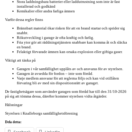
Stora laddningsbara batterier eller laddutrustning som inte är fast
installerad och godkänd
Kemikalier eller andra farliga ämnen
Varför dessa regler finns
Brännbart material ökar risken för att en brand startar och sprider sig
snabbt.
Rökutveckling i garage är ofta kraftig och farlig.
Fria ytor gör att räddningstjänsten snabbare kan komma åt och släcka
en brand.
Felaktigt förvarade ämnen kan orsaka explosion eller giftiga gaser.
Viktigt att tänka på
Garagen i vår samfällighet upplåts av och ansvaras för av styrelsen.
Garagen är avsedda för fordon – inte som förråd.
Varje medlem ansvarar för att reglerna följs och kan vid otillåten
förvaring bli av med sin dispositionsrätt av garaget.
De fastighetsägare som använder garagen som förråd har till den 31/10-2026
på sig att tömma dessa, därefter kommer styrelsen vidta åtgärder.
Hälsningar
Styrelsen i Knalleborgs samfällighetsförening
Dela detta: