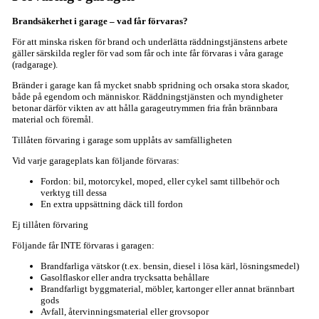
Brandsäkerhet i garage – vad får förvaras?
För att minska risken för brand och underlätta räddningstjänstens arbete
gäller särskilda regler för vad som får och inte får förvaras i våra garage
(radgarage).
Bränder i garage kan få mycket snabb spridning och orsaka stora skador,
både på egendom och människor. Räddningstjänsten och myndigheter
betonar därför vikten av att hålla garageutrymmen fria från brännbara
material och föremål.
Tillåten förvaring i garage som upplåts av samfälligheten
Vid varje garageplats kan följande förvaras:
Fordon: bil, motorcykel, moped, eller cykel samt tillbehör och
verktyg till dessa
En extra uppsättning däck till fordon
Ej tillåten förvaring
Följande får INTE förvaras i garagen:
Brandfarliga vätskor (t.ex. bensin, diesel i lösa kärl, lösningsmedel)
Gasolflaskor eller andra trycksatta behållare
Brandfarligt byggmaterial, möbler, kartonger eller annat brännbart
gods
Avfall, återvinningsmaterial eller grovsopor