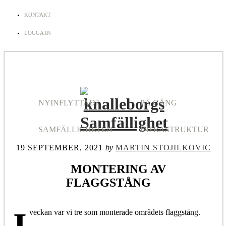
KONTAKT
LOGGA IN
NYINFLYTTAD?
PÅ GÅNG
SAMFÄLLIGHETEN
INFRASTRUKTUR
19 SEPTEMBER, 2021
by
MARTIN STOJILKOVIC
MONTERING AV
FLAGGSTÅNG
I
veckan var vi tre som monterade områdets flaggstång.