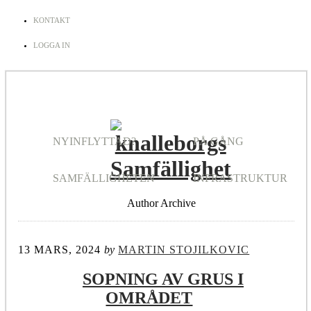
KONTAKT
LOGGA IN
NYINFLYTTAD?
PÅ GÅNG
SAMFÄLLIGHETEN
INFRASTRUKTUR
Author Archive
13 MARS, 2024
by
MARTIN STOJILKOVIC
SOPNING AV GRUS I
OMRÅDET