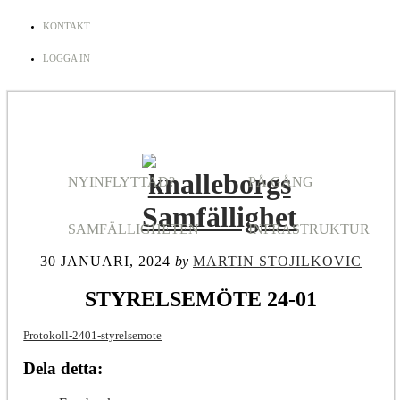
KONTAKT
LOGGA IN
NYINFLYTTAD?
PÅ GÅNG
SAMFÄLLIGHETEN
INFRASTRUKTUR
30 JANUARI, 2024
by
MARTIN STOJILKOVIC
STYRELSEMÖTE 24-01
Protokoll-2401-styrelsemote
Dela detta: