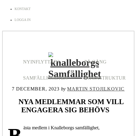
KONTAKT
LOGGA IN
NYINFLYTTAD?
PÅ GÅNG
SAMFÄLLIGHETEN
INFRASTRUKTUR
7 DECEMBER, 2023
by
MARTIN STOJILKOVIC
NYA MEDLEMMAR SOM VILL
ENGAGERA SIG BEHÖVS
B
ästa medlem i Knalleborgs samfällighet,