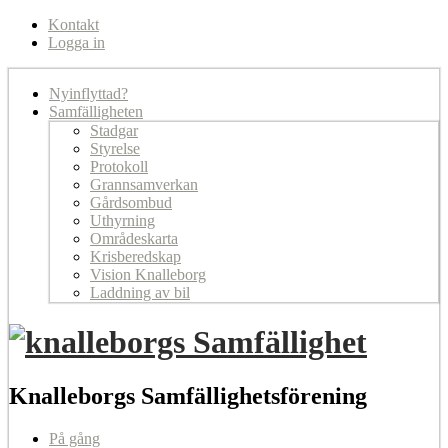
Kontakt
Logga in
Nyinflyttad?
Samfälligheten
Stadgar
Styrelse
Protokoll
Grannsamverkan
Gårdsombud
Uthyrning
Områdeskarta
Krisberedskap
Vision Knalleborg
Laddning av bil
Knalleborgs Samfällighetsförening
På gång