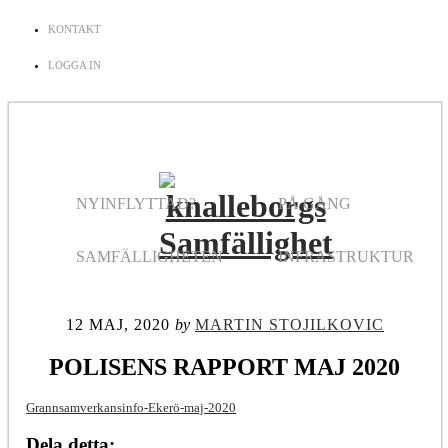
KONTAKT
LOGGA IN
NYINFLYTTAD?
PÅ GÅNG
SAMFÄLLIGHETEN
INFRASTRUKTUR
12 MAJ, 2020
by
MARTIN STOJILKOVIC
POLISENS RAPPORT MAJ 2020
Grannsamverkansinfo-Ekerö-maj-2020
Dela detta: