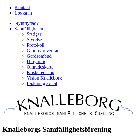
Kontakt
Logga in
Nyinflyttad?
Samfälligheten
Stadgar
Styrelse
Protokoll
Grannsamverkan
Gårdsombud
Uthyrning
Områdeskarta
Krisberedskap
Vision Knalleborg
Laddning av bil
Knalleborgs Samfällighetsförening