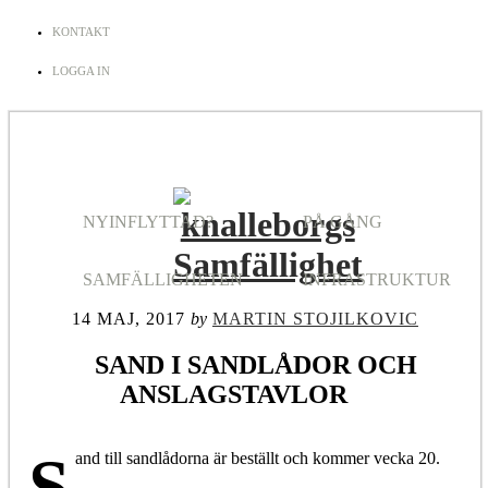
KONTAKT
LOGGA IN
NYINFLYTTAD?
PÅ GÅNG
SAMFÄLLIGHETEN
INFRASTRUKTUR
14 MAJ, 2017
by
MARTIN STOJILKOVIC
SAND I SANDLÅDOR OCH
ANSLAGSTAVLOR
S
and till sandlådorna är beställt och kommer vecka 20.