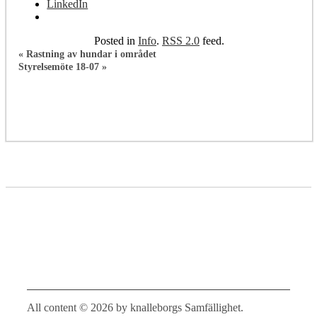
LinkedIn
Posted in
Info
.
RSS 2.0
feed.
«
Rastning av hundar i området
Styrelsemöte 18-07
»
All content © 2026 by knalleborgs Samfällighet.