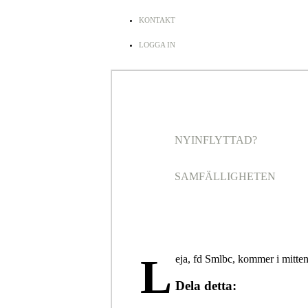
KONTAKT
LOGGA IN
NYINFLYTTAD?
SAMFÄLLIGHETEN
L
eja, fd Smlbc, kommer i mitten
Dela detta: