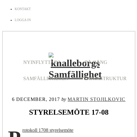
KONTAKT
LOGGA IN
NYINFLYTTAD?
PÅ GÅNG
SAMFÄLLIGHETEN
INFRASTRUKTUR
6 DECEMBER, 2017
by
MARTIN STOJILKOVIC
STYRELSEMÖTE 17-08
rotokoll 1708 styrelsemöte