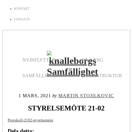
KONTAKT
LOGGA IN
NYINFLYTTAD?
PÅ GÅNG
SAMFÄLLIGHETEN
INFRASTRUKTUR
1 MARS, 2021
by
MARTIN STOJILKOVIC
STYRELSEMÖTE 21-02
Protokoll-2102-styrelsemöte
Dela detta: