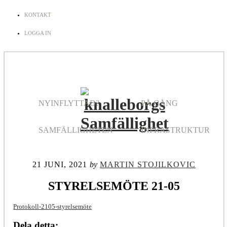
KONTAKT
LOGGA IN
NYINFLYTTAD?
PÅ GÅNG
SAMFÄLLIGHETEN
INFRASTRUKTUR
21 JUNI, 2021
by
MARTIN STOJILKOVIC
STYRELSEMÖTE 21-05
Protokoll-2105-styrelsemöte
Dela detta: