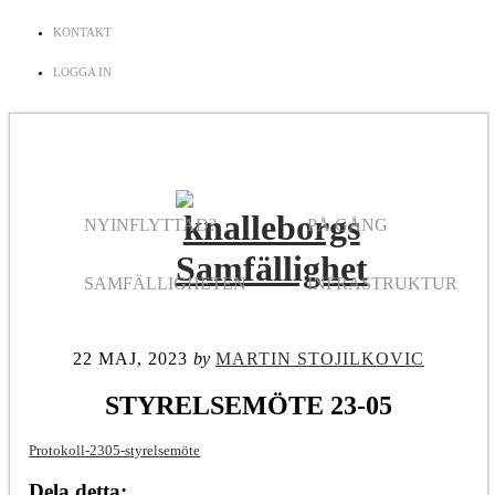
KONTAKT
LOGGA IN
NYINFLYTTAD?
PÅ GÅNG
SAMFÄLLIGHETEN
INFRASTRUKTUR
22 MAJ, 2023
by
MARTIN STOJILKOVIC
STYRELSEMÖTE 23-05
Protokoll-2305-styrelsemöte
Dela detta: