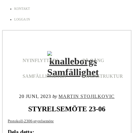
KONTAKT
LOGGA IN
NYINFLYTTAD?
PÅ GÅNG
SAMFÄLLIGHETEN
INFRASTRUKTUR
20 JUNI, 2023
by
MARTIN STOJILKOVIC
STYRELSEMÖTE 23-06
Protokoll-2306-styrelsemöte
Dela detta: