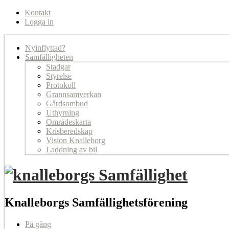
Kontakt
Logga in
Nyinflyttad?
Samfälligheten
Stadgar
Styrelse
Protokoll
Grannsamverkan
Gårdsombud
Uthyrning
Områdeskarta
Krisberedskap
Vision Knalleborg
Laddning av bil
Knalleborgs Samfällighetsförening
På gång