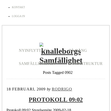
KONTAKT
LOGGA IN
NYINFLYTTAD?
PÅ GÅNG
SAMFÄLLIGHETEN
INFRASTRUKTUR
Posts Tagged 0902
18 FEBRUARI, 2009
by
RODRIGO
PROTOKOLL 09:02
Protokoll 09:02 Styrelsemöte 2009-02-18