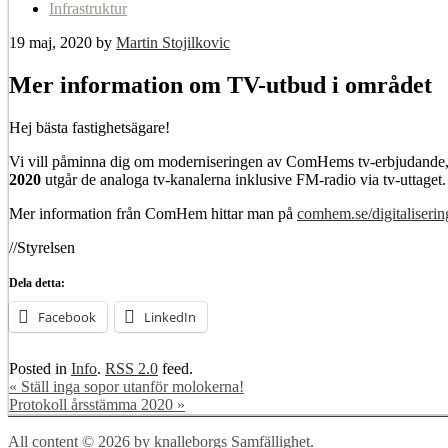
Infrastruktur
19 maj, 2020
by
Martin Stojilkovic
Mer information om TV-utbud i området
Hej bästa fastighetsägare!
Vi vill påminna dig om moderniseringen av ComHems tv-erbjudande, där d
2020
utgår de analoga tv-kanalerna inklusive FM-radio via tv-uttaget. D
Mer information från ComHem hittar man på
comhem.se/digitaliserin
//Styrelsen
Dela detta:
Facebook
LinkedIn
Posted in
Info
.
RSS 2.0
feed.
«
Ställ inga sopor utanför molokerna!
Protokoll årsstämma 2020
»
All content © 2026 by knalleborgs Samfällighet.