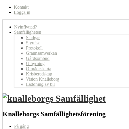
Kontakt
Logga in
Nyinflyttad?
Samfälligheten
Stadgar
Styrelse
Protokoll
Grannsamverkan
Gårdsombud
Uthyrning
Områdeskarta
Krisberedskap
Vision Knalleborg
Laddning av bil
Knalleborgs Samfällighetsförening
På gång